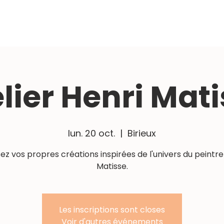
ccueil
Art-Thérapie
Atelier Loisir
Entreprise
Procha
lier Henri Mat
lun. 20 oct.
  |  
Birieux
sez vos propres créations inspirées de l'univers du peintre
Matisse.
Les inscriptions sont closes
Voir d'autres événements