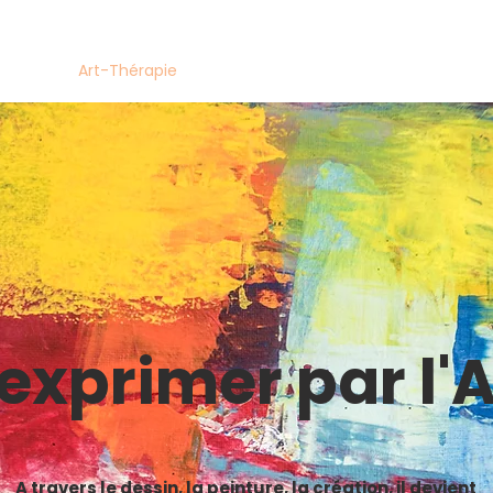
ccueil
Art-Thérapie
Atelier Loisir
Entreprise
Procha
'exprimer par l'A
A travers le dessin, la peinture, la création, il devient