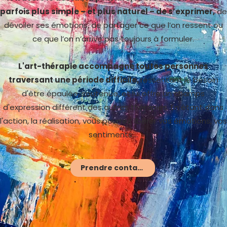
parfois plus simple – et plus naturel – de s’exprimer,
de
dévoiler ses émotions, de partager ce que l’on ressent ou
ce que l’on n’arrive pas toujours à formuler.
L'art-thérapie accompagne toutes personnes
traversant une période difficile,
ressentant le besoin
d'être épaulée, soutenue, et lui offre un champs
d'expression différent des autres thérapies. En étant dans
l'action, la réalisation, vous pourrez libérer vos émotions, vos
sentiments....
Prendre contact