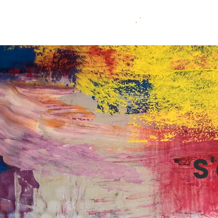
L'Arrosoir Atelier
A
S