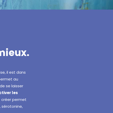
 mieux.
éalise, il est dans
) permet au
de se laisser
ctiver les
e créer permet
 sérotonine,