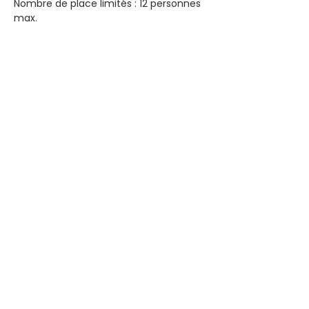
Nombre de place limités : 12 personnes 
max.
20€ / personne
Afficher plus
Partager cet événement
MENTIONS LÉGALES
POLITIQUE EN MATIÈRE DE COOKIES
POLITIQUE DE CONFIDENTIALITÉ
CONDITIONS D'UTILISATION